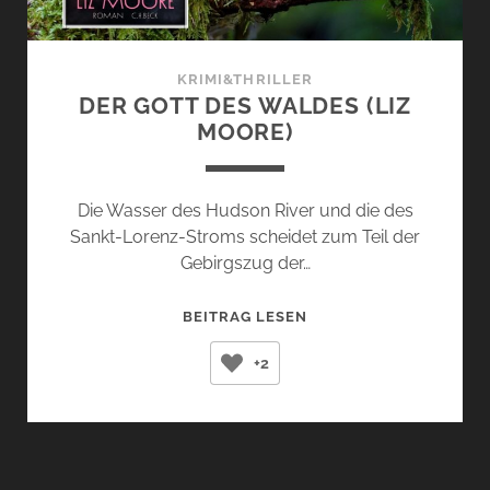
KRIMI&THRILLER
DER GOTT DES WALDES (LIZ
MOORE)
Die Wasser des Hudson River und die des
Sankt-Lorenz-Stroms scheidet zum Teil der
Gebirgszug der…
DER
BEITRAG LESEN
GOTT
+2
DES
WALDES
(LIZ
MOORE)