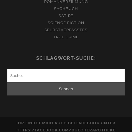
ROMANVERFILMUNG
SACHBUCH
SATIRE
SCIENCE FICTION
SELBSTVERFASSTES
TRUE CRIME
SCHLAGWORT-SUCHE:
Suchen
nach:
IHR FINDET MICH AUCH BEI FACEBOOK UNTER
HTTPS:/FACEBOOK.COM/BUECHERAPOTHEKE