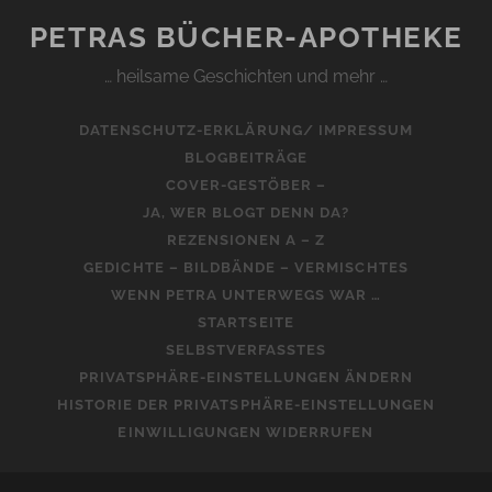
PETRAS BÜCHER-APOTHEKE
… heilsame Geschichten und mehr …
DATENSCHUTZ-ERKLÄRUNG/ IMPRESSUM
BLOGBEITRÄGE
COVER-GESTÖBER –
JA, WER BLOGT DENN DA?
REZENSIONEN A – Z
GEDICHTE – BILDBÄNDE – VERMISCHTES
WENN PETRA UNTERWEGS WAR …
STARTSEITE
SELBSTVERFASSTES
PRIVATSPHÄRE-EINSTELLUNGEN ÄNDERN
HISTORIE DER PRIVATSPHÄRE-EINSTELLUNGEN
EINWILLIGUNGEN WIDERRUFEN