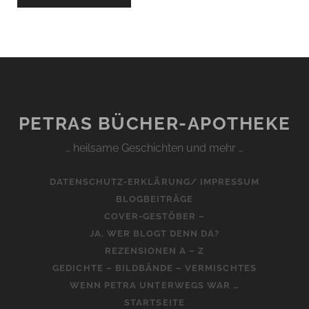
PETRAS BÜCHER-APOTHEKE
… heilsame Geschichten und mehr …
DATENSCHUTZ-ERKLÄRUNG/ IMPRESSUM
BLOGBEITRÄGE
COVER-GESTÖBER –
JA, WER BLOGT DENN DA?
REZENSIONEN A – Z
GEDICHTE – BILDBÄNDE – VERMISCHTES
WENN PETRA UNTERWEGS WAR …
STARTSEITE