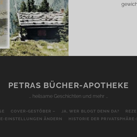
gewich
PETRAS BÜCHER-APOTHEKE
… heilsame Geschichten und mehr …
GE
COVER-GESTÖBER –
JA, WER BLOGT DENN DA?
REZE
RE-EINSTELLUNGEN ÄNDERN
HISTORIE DER PRIVATSPHÄRE