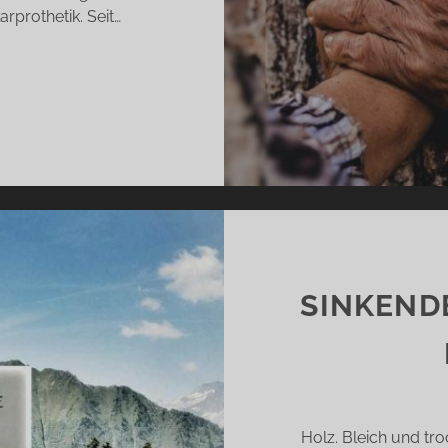
rprothetik. Seit…
EBE
THOMAS
TTCHE)
SINKEND
Holz. Bleich und tr