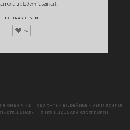
en und trotzdem fasziniert…
SINKENDE
BEITRAG LESEN
STERNE
+1
(THOMAS
HETTCHE)
NSIONEN A – Z
GEDICHTE – BILDBÄNDE – VERMISCHTES
-EINSTELLUNGEN
EINWILLIGUNGEN WIDERRUFEN