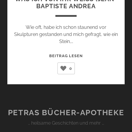
APTISTE ANDREA
Wie oft, habe ich schon staunend vor
Skulpturen gestanden und mich gefragt, wie ein
Stein,…
WAS
BEITRAG LESEN
ICH
0
VON
IHR
WEISS (
JEAN-B
APTISTE A
NDREA
PETRAS BÜCHER-APOTHEKE
… heilsame Geschichten und mehr …