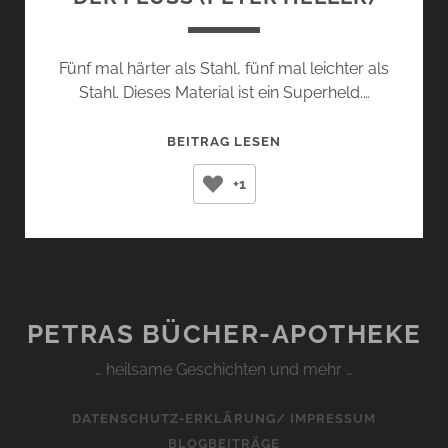
Fünf mal härter als Stahl, fünf mal leichter als
Stahl. Dieses Material ist ein Superheld.…
DER
BEITRAG LESEN
FLUSS
+1
(PETER
HELLER)
PETRAS BÜCHER-APOTHEKE
… heilsame Geschichten und mehr …
DATENSCHUTZ-ERKLÄRUNG/ IMPRESSUM
BLOGBEITRÄGE