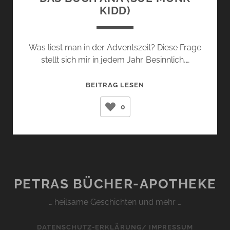
KIDD)
Was liest man in der Adventszeit? Diese Frage
stellt sich mir in jedem Jahr. Besinnlich,…
DAS
BEITRAG LESEN
BUCH
0
ANA
(SUE
MONK
KIDD)
PETRAS BÜCHER-APOTHEKE
… heilsame Geschichten und mehr …
DATENSCHUTZ-ERKLÄRUNG/ IMPRESSUM