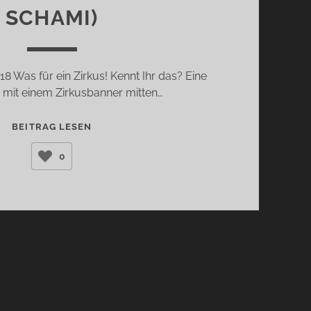
SCHAMI)
18 Was für ein Zirkus! Kennt Ihr das? Eine
 mit einem Zirkusbanner mitten…
REISE
BEITRAG LESEN
ZWISCHEN
0
NACHT
UND
MORGEN
(RAFIK
SCHAMI)