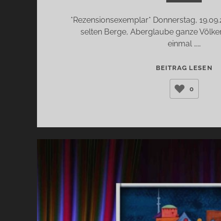
*Rezensionsexemplar* Donnerstag, 19.09.
selten Berge, Aberglaube ganze Völker“.
einmal ……
DI
BEITRAG LESEN
G
0
MI
D
K
(R
SC