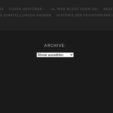
GE
COVER-GESTÖBER –
JA, WER BLOGT DENN DA?
REZE
RE-EINSTELLUNGEN ÄNDERN
HISTORIE DER PRIVATSPHÄRE
ARCHIVE:
Archive: