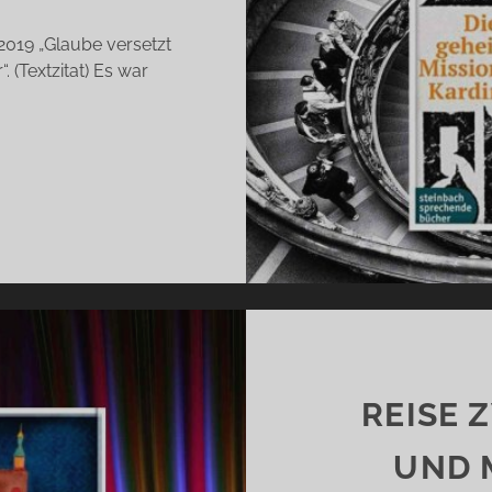
2019 „Glaube versetzt
 (Textzitat) Es war
E
EHEIME
SSION
ES
ARDINALS
AFIK
HAMI)
REISE 
UND 