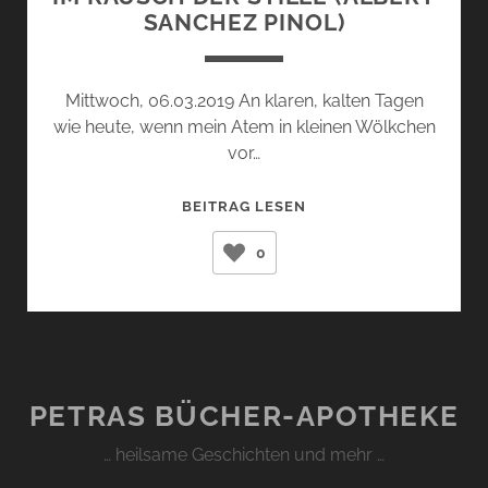
SANCHEZ PINOL)
Mittwoch, 06.03.2019 An klaren, kalten Tagen
wie heute, wenn mein Atem in kleinen Wölkchen
vor…
IM
BEITRAG LESEN
RAUSCH
0
DER
STILLE
(ALBERT
SANCHEZ
PINOL)
PETRAS BÜCHER-APOTHEKE
… heilsame Geschichten und mehr …