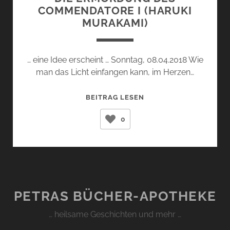
COMMENDATORE I (HARUKI
MURAKAMI)
… eine Idee erscheint … Sonntag, 08.04.2018 Wie
man das Licht einfangen kann, im Herzen…
DIE
BEITRAG LESEN
ERMORDUNG
0
DES
COMMENDATORE
I
(HARUKI
MURAKAMI)
PETRAS BÜCHER-APOTHEKE
… heilsame Geschichten und mehr …