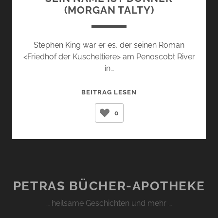
(MORGAN TALTY)
Stephen King war er es, der seinen Roman
<Friedhof der Kuscheltiere> am Penoscobt River
in…
SEIN
BEITRAG LESEN
NAME
0
IST
DONNER
(MORGAN
TALTY)
PETRAS BÜCHER-APOTHEKE
… heilsame Geschichten und mehr …