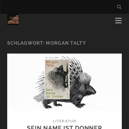
SCHLAGWORT:
MORGAN TALTY
LITERATUR
SEIN NAME IST DONNER