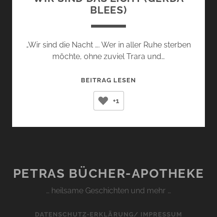
BLEES)
„Wir sind die Nacht …. Wer in aller Ruhe sterben
möchte, ohne zuviel Trara und…
WIR
BEITRAG LESEN
SIND
+1
DAS
LICHT
(GERDA
BLEES)
PETRAS BÜCHER-APOTHEKE
… heilsame Geschichten und mehr …
DATENSCHUTZ-ERKLÄRUNG/ IMPRESSUM