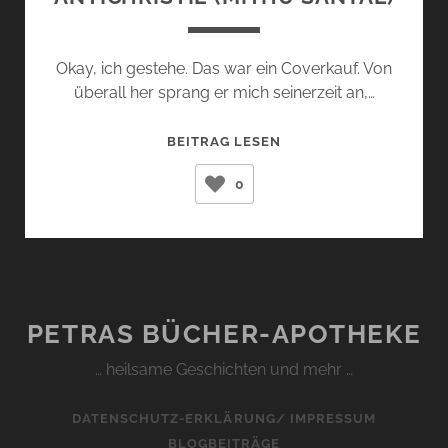
Okay, ich gestehe. Das war ein Coverkauf. Von
überall her sprang er mich seinerzeit an,…
ANTICHRISTIE
BEITRAG LESEN
(MITHU
0
SANYAL)
PETRAS BÜCHER-APOTHEKE
… heilsame Geschichten und mehr …
DATENSCHUTZ-ERKLÄRUNG/ IMPRESSUM
BLOGBEITRÄGE