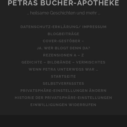
PETRAS BÜCHER-APOTHEKE
… heilsame Geschichten und mehr …
DATENSCHUTZ-ERKLÄRUNG/ IMPRESSUM
BLOGBEITRÄGE
COVER-GESTÖBER –
JA, WER BLOGT DENN DA?
REZENSIONEN A – Z
GEDICHTE – BILDBÄNDE – VERMISCHTES
WENN PETRA UNTERWEGS WAR …
STARTSEITE
SELBSTVERFASSTES
PRIVATSPHÄRE-EINSTELLUNGEN ÄNDERN
HISTORIE DER PRIVATSPHÄRE-EINSTELLUNGEN
EINWILLIGUNGEN WIDERRUFEN