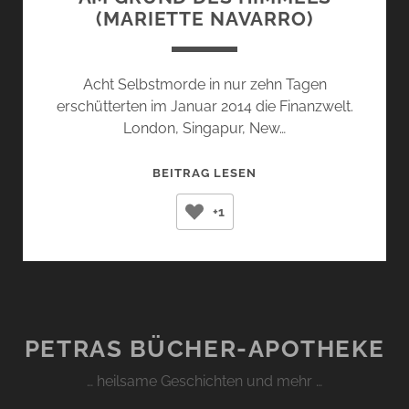
(MARIETTE NAVARRO)
Acht Selbstmorde in nur zehn Tagen
erschütterten im Januar 2014 die Finanzwelt.
London, Singapur, New…
AM
BEITRAG LESEN
GRUND
+1
DES
HIMMELS
(MARIETTE
NAVARRO)
PETRAS BÜCHER-APOTHEKE
… heilsame Geschichten und mehr …