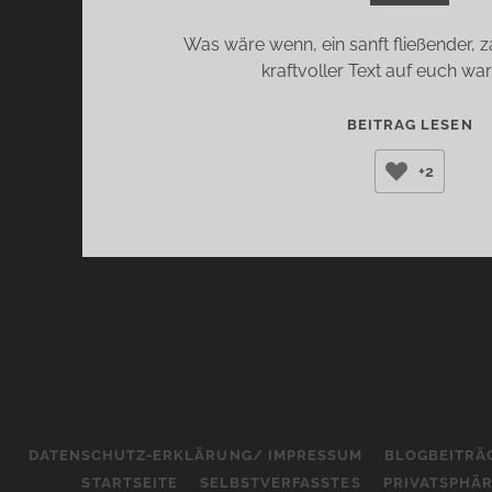
Was wäre wenn, ein sanft fließender, z
kraftvoller Text auf euch war
D
BEITRAG LESEN
H
+2
(M
BO
DATENSCHUTZ-ERKLÄRUNG/ IMPRESSUM
BLOGBEITRÄ
STARTSEITE
SELBSTVERFASSTES
PRIVATSPHÄ