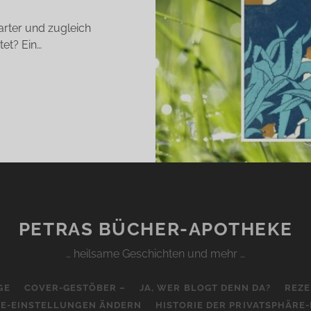
arter und zugleich
tet? Ein…
AS
ERZFLORETT
ARICA
DROŽIĆ)
PETRAS BÜCHER-APOTHEKE
… heilsame Geschichten und mehr …
GE
COVER-GESTÖBER –
JA, WER BLOGT DENN DA?
REZE
RE-EINSTELLUNGEN ÄNDERN
HISTORIE DER PRIVATSPHÄRE