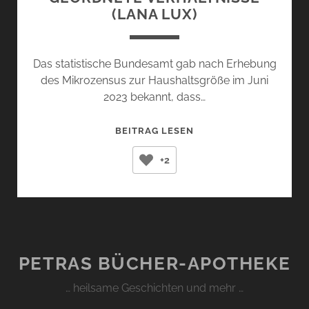
(LANA LUX)
Das statistische Bundesamt gab nach Erhebung
des Mikrozensus zur Haushaltsgröße im Juni
2023 bekannt, dass…
GEORDNETE
BEITRAG LESEN
VERHÄLTNISSE
+2
(LANA
LUX)
PETRAS BÜCHER-APOTHEKE
… heilsame Geschichten und mehr …