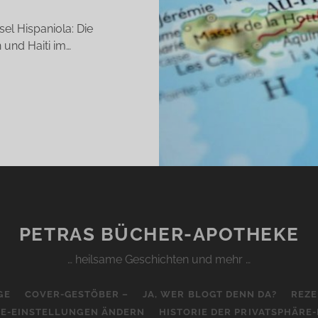
sel Hispaniola: Die
 und Haiti im…
ANFTE
EBAKEL
ANICK
HENS)
PETRAS BÜCHER-APOTHEKE
… heilsame Geschichten und mehr …
GE
COVER-GESTÖBER –
JA, WER BLOGT DENN DA?
REZE
RE-EINSTELLUNGEN ÄNDERN
HISTORIE DER PRIVATSPHÄRE