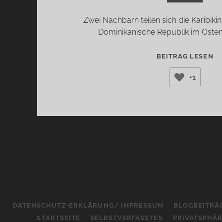
Zwei Nachbarn teilen sich die Karibikin
Dominikanische Republik im Osten
S
BEITRAG LESEN
D
+1
(Y
LA
DATENSCHUTZ-ERKLÄRUNG/ IMPRESSUM
BLOGBEITRÄ
STARTSEITE
SELBSTVERFASSTES
PRIVATSPHÄ