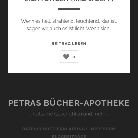
Wenn es hell, strahlend, leuchtend, klar ist,
sagen wir auch es ist licht. Wenn sich…
LICHTUNGEN
BEITRAG LESEN
(IRIS
0
WOLFF)
PETRAS BÜCHER-APOTHEKE
… heilsame Geschichten und mehr …
DATENSCHUTZ-ERKLÄRUNG/ IMPRESSUM
BLOGBEITRÄGE