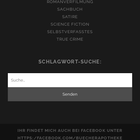
ROMANVERFILMUNG
SACHBUCH
SATIRE
SCIENCE FICTION
SELBSTVERFASSTES
TRUE CRIME
SCHLAGWORT-SUCHE:
Suchen
nach:
IHR FINDET MICH AUCH BEI FACEBOOK UNTER
HTTPS:/FACEBOOK.COM/BUECHERAPOTHEKE