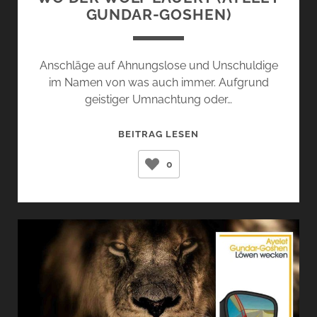
GUNDAR-GOSHEN)
Anschläge auf Ahnungslose und Unschuldige
im Namen von was auch immer. Aufgrund
geistiger Umnachtung oder…
WO
BEITRAG LESEN
DER
0
WOLF
LAUERT
(AYELET
GUNDAR-
GOSHEN)