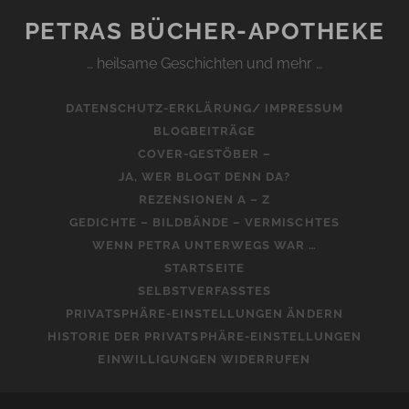
PETRAS BÜCHER-APOTHEKE
… heilsame Geschichten und mehr …
DATENSCHUTZ-ERKLÄRUNG/ IMPRESSUM
BLOGBEITRÄGE
COVER-GESTÖBER –
JA, WER BLOGT DENN DA?
REZENSIONEN A – Z
GEDICHTE – BILDBÄNDE – VERMISCHTES
WENN PETRA UNTERWEGS WAR …
STARTSEITE
SELBSTVERFASSTES
PRIVATSPHÄRE-EINSTELLUNGEN ÄNDERN
HISTORIE DER PRIVATSPHÄRE-EINSTELLUNGEN
EINWILLIGUNGEN WIDERRUFEN