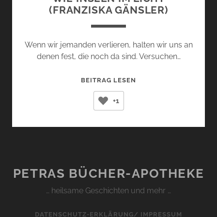
(FRANZISKA GÄNSLER)
Wenn wir jemanden verlieren, halten wir uns an
denen fest, die noch da sind. Versuchen…
WIE
BEITRAG LESEN
INSELN
+1
IM
LICHT
(FRANZISKA
GÄNSLER)
PETRAS BÜCHER-APOTHEKE
… heilsame Geschichten und mehr …
DATENSCHUTZ-ERKLÄRUNG/ IMPRESSUM