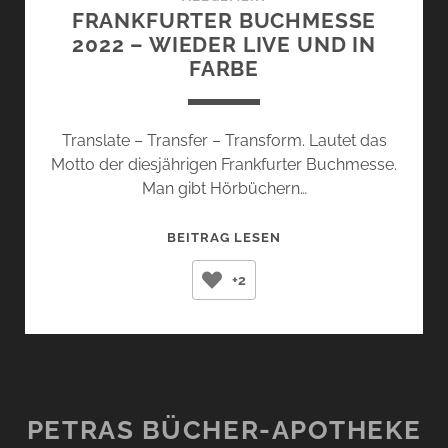
FRANKFURTER BUCHMESSE
2022 – WIEDER LIVE UND IN
FARBE
Translate – Transfer – Transform. Lautet das
Motto der diesjährigen Frankfurter Buchmesse.
Man gibt Hörbüchern…
FRANKFURTER
BEITRAG LESEN
BUCHMESSE
+2
2022
–
WIEDER
LIVE
UND
IN
PETRAS BÜCHER-APOTHEKE
FARBE