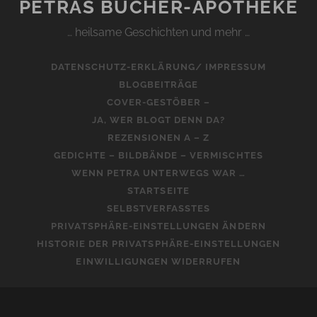
PETRAS BÜCHER-APOTHEKE
… heilsame Geschichten und mehr …
DATENSCHUTZ-ERKLÄRUNG/ IMPRESSUM
BLOGBEITRÄGE
COVER-GESTÖBER –
JA, WER BLOGT DENN DA?
REZENSIONEN A – Z
GEDICHTE – BILDBÄNDE – VERMISCHTES
WENN PETRA UNTERWEGS WAR …
STARTSEITE
SELBSTVERFASSTES
PRIVATSPHÄRE-EINSTELLUNGEN ÄNDERN
HISTORIE DER PRIVATSPHÄRE-EINSTELLUNGEN
EINWILLIGUNGEN WIDERRUFEN