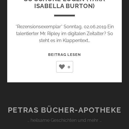
ISABELLA BURTON)
*Rezensionsexemplar* Sonntag, 02.06.2019 Ein
talentierter Mr. Ripley im digitalen Zeitalter? So
steht es im Klappentext…
SO
BEITRAG LESEN
SCHÖNE
0
LÜGEN
(TARA
ISABELLA
BURTON)
PETRAS BÜCHER-APOTHEKE
… heilsame Geschichten und mehr …