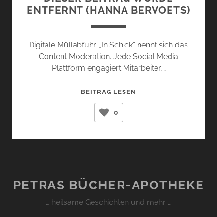
ENTFERNT (HANNA BERVOETS)
Digitale Müllabfuhr. „In Schick“ nennt sich das
Content Moderation. Jede Social Media
Plattform engagiert Mitarbeiter,…
DIESER
BEITRAG LESEN
BEITRAG
0
WURDE
ENTFERNT
(HANNA
BERVOETS)
PETRAS BÜCHER-APOTHEKE
… heilsame Geschichten und mehr …