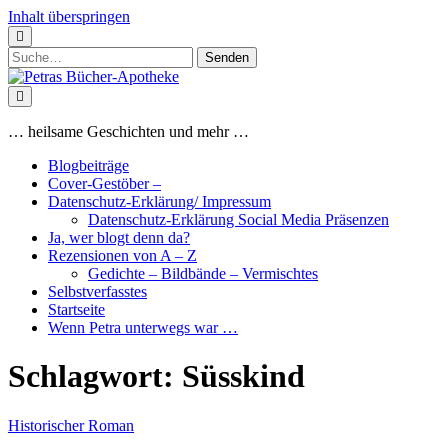
Inhalt überspringen
Suchen
nach:
Petras
Bücher-
Apotheke
… heilsame Geschichten und mehr …
Blogbeiträge
Cover-Gestöber –
Datenschutz-Erklärung/ Impressum
Datenschutz-Erklärung Social Media Präsenzen
Ja, wer blogt denn da?
Rezensionen von A – Z
Gedichte – Bildbände – Vermischtes
Selbstverfasstes
Startseite
Wenn Petra unterwegs war …
Schlagwort:
Süsskind
Historischer Roman