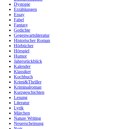
Dystopie
Erzählungen
Essay
Fabel
Fantasy
Gedichte
Gegenwartsliteratur
Historischer Roman
Hörbücher
Hörspiel
Humor
Jahresrückblick
Kalender
Klassiker
Kochbuch
Krimi&Thriller
Kriminalroman
Kurzgeschichten
Lesung
Literatur
Lyrik
Märchen
Nature Writing
Neuerscheinung
Noir