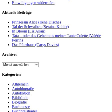
Einwilligungen widerrufen
Aktuelle Beiträge
Prinzessin Alice (Irene Dische)
Tal der Schwalben (Seraina Kobler)
In Bloom (Liz Allan)
Tata – oder das Geheimnis meiner Tante Colette (Valérie
Perrin)
Das Pfarrhaus (Carys Davies)
Archive:
Archive:
Kategorien
Allgemein
Autobiografie
Autofiktion
Bildbände
Biografie
Buchmesse
Buchpreisträger