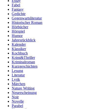
Essay
Fabel
Fantasy
Gedichte
Gegenwartsliteratur
Historischer Roman
Hörbücher
Hörspiel
Humor
Jahresrückblick
Kalender
Klassiker
Kochbuch
Krimi&Thriller
Kriminalroman
Kurzgeschichten
Lesung
Literatur
Lyrik
Märchen
Nature Writing
Neuerscheinung
Noir
Novelle
Parabel