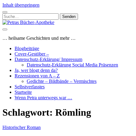
Inhalt überspringen
Suchen
nach:
Petras
Bücher-
Apotheke
… heilsame Geschichten und mehr …
Blogbeiträge
Cover-Gestöber –
Datenschutz-Erklärung/ Impressum
Datenschutz-Erklärung Social Media Präsenzen
Ja, wer blogt denn da?
Rezensionen von A – Z
Gedichte – Bildbände – Vermischtes
Selbstverfasstes
Startseite
Wenn Petra unterwegs war …
Schlagwort:
Römling
Historischer Roman