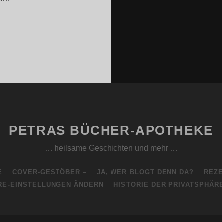
ELMOTH
SARAH
ERRY)
PETRAS BÜCHER-APOTHEKE
… heilsame Geschichten und mehr …
E
COVER-GESTÖBER –
JA, WER BLOGT DENN DA?
REZE
RE-EINSTELLUNGEN ÄNDERN
HISTORIE DER PRIVATSPHÄR