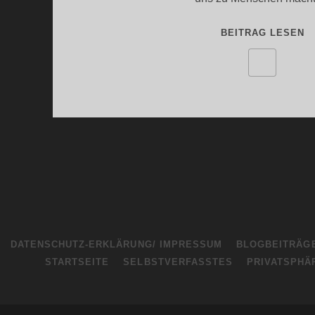
M
BEITRAG LESEN
(
P
DATENSCHUTZ-ERKLÄRUNG/ IMPRESSUM
BLOGBEITRÄG
STARTSEITE
SELBSTVERFASSTES
PRIVATSPHÄ