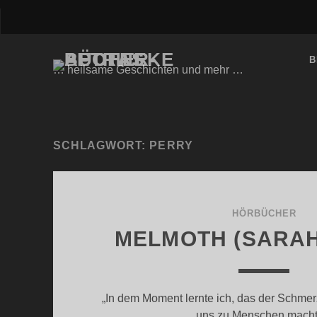
B
… heilsame Geschichten und mehr …
SCHLAGWORT:
PERRY
HÖRBÜCHER
MELMOTH (SARAH
„In dem Moment lernte ich, das der Schmer
uns zu Menschen mach