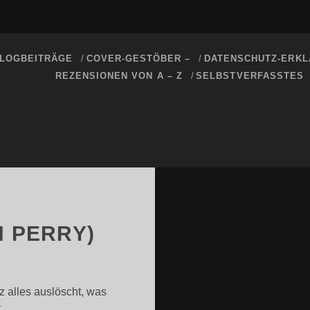
LOGBEITRÄGE
COVER-GESTÖBER –
DATENSCHUTZ-ERKL
REZENSIONEN VON A – Z
SELBSTVERFASSTES
 PERRY)
z alles auslöscht, was
t.…