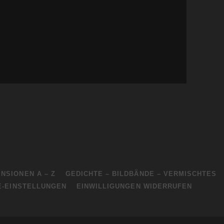
NSIONEN A – Z
GEDICHTE – BILDBÄNDE – VERMISCHTES
E-EINSTELLUNGEN
EINWILLIGUNGEN WIDERRUFEN