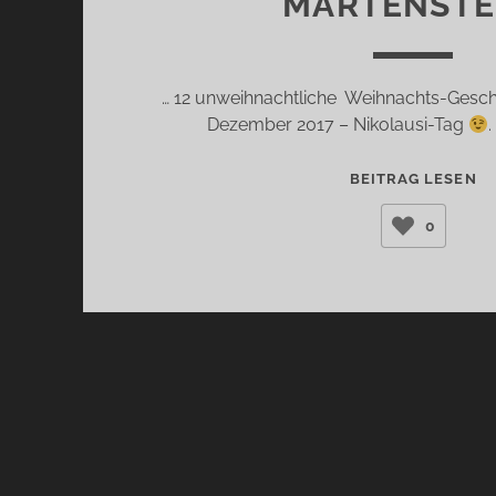
MARTENSTE
… 12 unweihnachtliche Weihnachts-Geschi
Dezember 2017 – Nikolausi-Tag
.
F
BEITRAG LESEN
EU
0
B
K
BA
(
MA