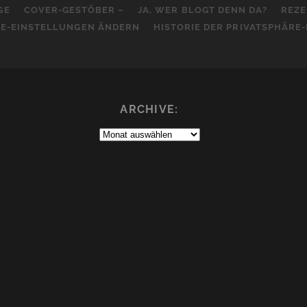
GE
COVER-GESTÖBER –
JA, WER BLOGT DENN DA?
REZE
RE-EINSTELLUNGEN ÄNDERN
HISTORIE DER PRIVATSPHÄRE
ARCHIVE:
Archive: