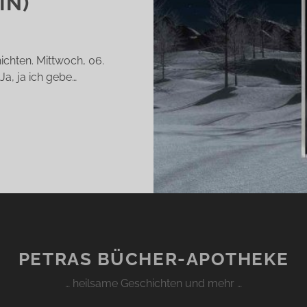
IN)
chten. Mittwoch, 06.
 Ja, ja ich gebe…
REUET
CH,
ERNHARD
OMMT
LD!
HARALD
RTENSTEIN)
PETRAS BÜCHER-APOTHEKE
… heilsame Geschichten und mehr …