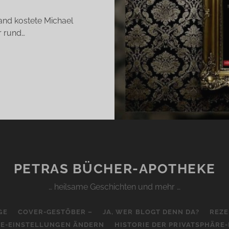
gland kostete Michael
r rund…
ER
BSTINENT
AN
GUIRE)
PETRAS BÜCHER-APOTHEKE
… heilsame Geschichten und mehr …
GE
COVER-GESTÖBER –
JA, WER BLOGT DENN DA?
REZE
RE-EINSTELLUNGEN ÄNDERN
HISTORIE DER PRIVATSPHÄRE