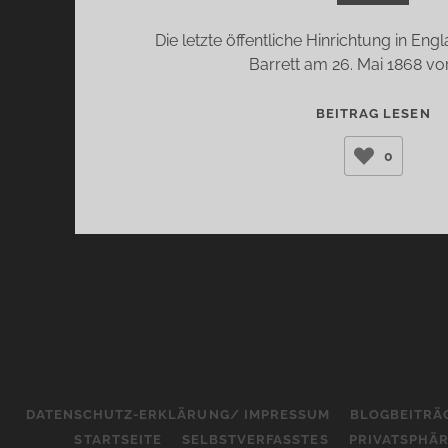
Die letzte öffentliche Hinrichtung in En
Barrett am 26. Mai 1868 vo
D
BEITRAG LESEN
A
0
(I
MC
DATENSCHUTZ-ERKLÄRUNG/ IMPRESSUM
BLOGBEITRÄ
STARTSEITE
SELBSTVERFASSTES
PRIVATSPHÄ