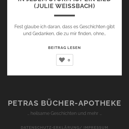
(JULIE WEISSBACH)
Fest glaube ich daran, dass es Geschichten gibt
und Gedanken, die zu mir finden, ohne…
IN
BEITRAG LESEN
JEDEM
0
STURM
IST
EIN
LIED
(JULIE
WEISSBACH)
PETRAS BÜCHER-APOTHEKE
… heilsame Geschichten und mehr …
DATENSCHUTZ-ERKLÄRUNG/ IMPRESSUM