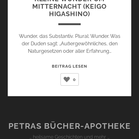
MITTERNACHT (KEIGO
HIGASHINO)
Wunder, das Substantiv. Plural: Wunder. Was
der Duden sagt: „Außergewöhnliches, den
Naturgesetzen oder aller Erfahrung…
KLEINE
BEITRAG LESEN
WUNDER
0
UM
MITTERNACHT
(KEIGO
HIGASHINO)
PETRAS BÜCHER-APOTHEKE
… heilsame Geschichten und mehr …