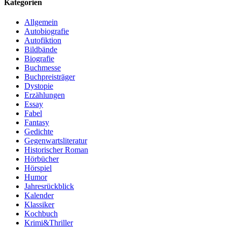
Kategorien
Allgemein
Autobiografie
Autofiktion
Bildbände
Biografie
Buchmesse
Buchpreisträger
Dystopie
Erzählungen
Essay
Fabel
Fantasy
Gedichte
Gegenwartsliteratur
Historischer Roman
Hörbücher
Hörspiel
Humor
Jahresrückblick
Kalender
Klassiker
Kochbuch
Krimi&Thriller