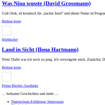
Was Nina wusste (David Grossmann)
Goli Otok, ist kroatisch für „nackte Insel“ und dieser Name ist Prog
Was
Beitrag lesen
Nina
wusste
(David
Grossmann)
Hörbücher
Land in Sicht (Ilona Hartmann)
Nein! Dafür war ich noch zu jung. Ich verweigerte mich. Zunächst.
Land
Beitrag lesen
in
Sicht
(Ilona
Hartmann)
Petras Bücher-Apotheke
… heilsame Geschichten und mehr …
Datenschutz-Erklärung/ Impressum