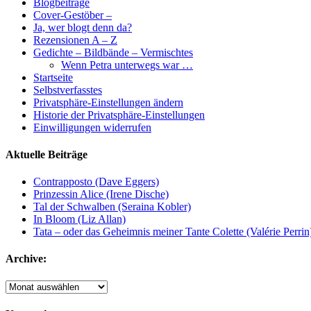
Blogbeiträge
Cover-Gestöber –
Ja, wer blogt denn da?
Rezensionen A – Z
Gedichte – Bildbände – Vermischtes
Wenn Petra unterwegs war …
Startseite
Selbstverfasstes
Privatsphäre-Einstellungen ändern
Historie der Privatsphäre-Einstellungen
Einwilligungen widerrufen
Aktuelle Beiträge
Contrapposto (Dave Eggers)
Prinzessin Alice (Irene Dische)
Tal der Schwalben (Seraina Kobler)
In Bloom (Liz Allan)
Tata – oder das Geheimnis meiner Tante Colette (Valérie Perrin
Archive:
Archive: