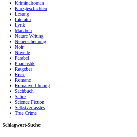
Kriminalroman
Kurzgeschichten
Lesung
Literatur
Lyrik
Märchen
Nature Writing
Neuerscheinung
Noir
Novelle
Parabel
Phantastik
Ratgeber
Reise
Romane
Romanverfilmung
Sachbuch
Satire
Science Fiction
Selbstverfasstes
True Crime
Schlagwort-Suche: