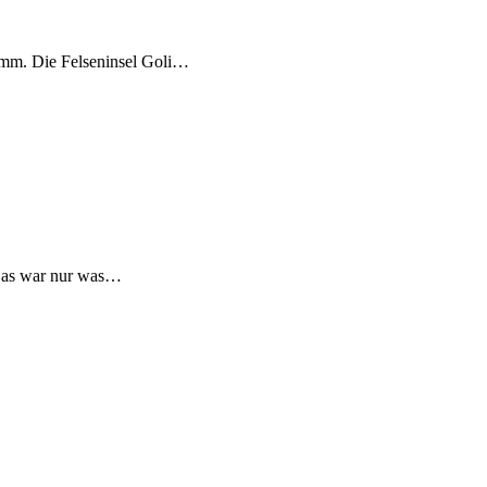
ramm. Die Felseninsel Goli…
 Das war nur was…