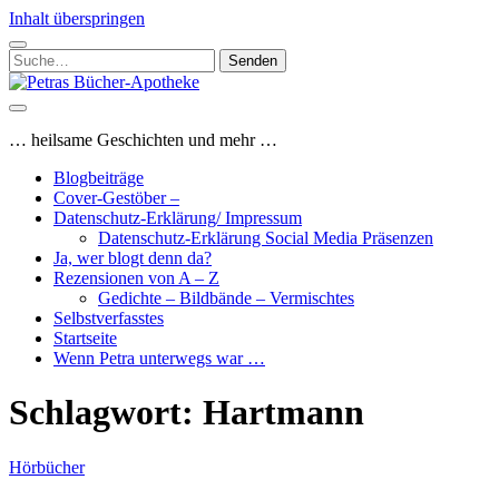
Inhalt überspringen
Suchen
nach:
Petras
Bücher-
Apotheke
… heilsame Geschichten und mehr …
Blogbeiträge
Cover-Gestöber –
Datenschutz-Erklärung/ Impressum
Datenschutz-Erklärung Social Media Präsenzen
Ja, wer blogt denn da?
Rezensionen von A – Z
Gedichte – Bildbände – Vermischtes
Selbstverfasstes
Startseite
Wenn Petra unterwegs war …
Schlagwort:
Hartmann
Hörbücher