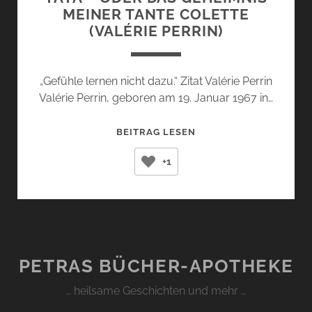
MEINER TANTE COLETTE
(VALÉRIE PERRIN)
„Gefühle lernen nicht dazu.“ Zitat Valérie Perrin
Valérie Perrin, geboren am 19. Januar 1967 in…
TATA
BEITRAG LESEN
–
+1
ODER
DAS
GEHEIMNIS
MEINER
TANTE
COLETTE
PETRAS BÜCHER-APOTHEKE
(VALÉRIE
PERRIN)
… heilsame Geschichten und mehr …