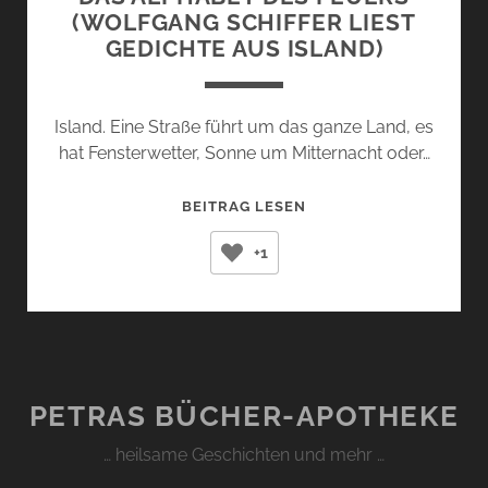
(WOLFGANG SCHIFFER LIEST
GEDICHTE AUS ISLAND)
Island. Eine Straße führt um das ganze Land, es
hat Fensterwetter, Sonne um Mitternacht oder…
DAS
BEITRAG LESEN
ALPHABET
+1
DES
FEUERS
(WOLFGANG
SCHIFFER
LIEST
GEDICHTE
PETRAS BÜCHER-APOTHEKE
AUS
ISLAND)
… heilsame Geschichten und mehr …