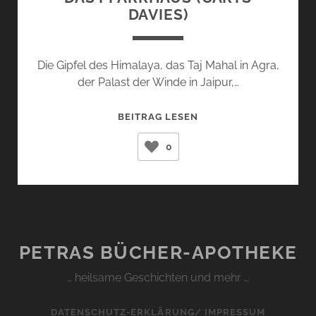
DAVIES)
Die Gipfel des Himalaya, das Taj Mahal in Agra,
der Palast der Winde in Jaipur,…
DAS
BEITRAG LESEN
PFARRHAUS
0
(CARYS
DAVIES)
PETRAS BÜCHER-APOTHEKE
… heilsame Geschichten und mehr …
DATENSCHUTZ-ERKLÄRUNG/ IMPRESSUM