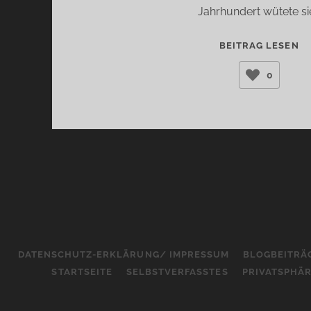
Jahrhundert wütete si
DI
BEITRAG LESEN
PE
0
(A
C
DATENSCHUTZ-ERKLÄRUNG/ IMPRESSUM
BLOGBEITRÄ
STARTSEITE
SELBSTVERFASSTES
PRIVATSPHÄ