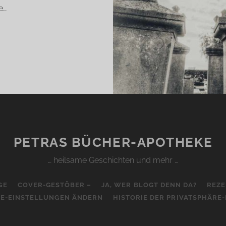
e…
E
ST
LBERT
AMUS)
PETRAS BÜCHER-APOTHEKE
… heilsame Geschichten und mehr …
GE
COVER-GESTÖBER –
JA, WER BLOGT DENN DA?
REZE
RE-EINSTELLUNGEN ÄNDERN
HISTORIE DER PRIVATSPHÄRE