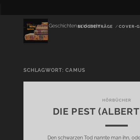
… heilsame Geschichten und mehr …
BLOGBEITRÄGE
COVER-G
SCHLAGWORT:
CAMUS
HÖRBÜCHER
DIE PEST (ALBER
Den schwarzen Tod nannte man ihn, oder s