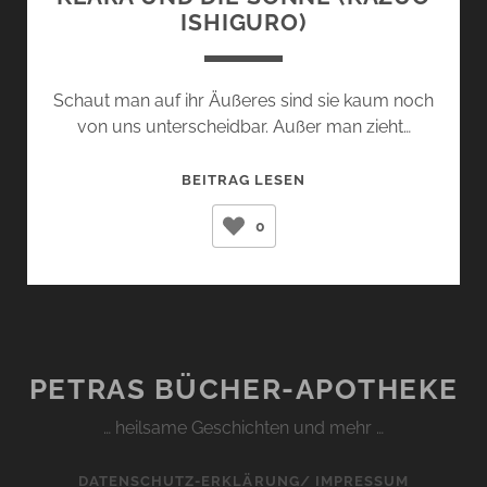
ISHIGURO)
Schaut man auf ihr Äußeres sind sie kaum noch
von uns unterscheidbar. Außer man zieht…
KLARA
BEITRAG LESEN
UND
0
DIE
SONNE
(KAZUO
ISHIGURO)
PETRAS BÜCHER-APOTHEKE
… heilsame Geschichten und mehr …
DATENSCHUTZ-ERKLÄRUNG/ IMPRESSUM