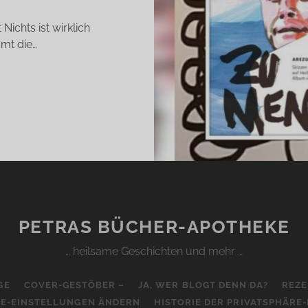
Nichts ist wirklich
mt die…
U
ENSCH
REZU
EITHOLZ/
TRIN
NCKE)
PETRAS BÜCHER-APOTHEKE
… heilsame Geschichten und mehr …
GE
COVER-GESTÖBER –
JA, WER BLOGT DENN DA?
REZE
RE-EINSTELLUNGEN ÄNDERN
HISTORIE DER PRIVATSPHÄRE