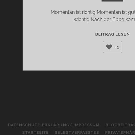
Momentan ist richtig Momentan ist gut 
wichtig Nach der Ebbe kom
Z
BEITRAG LESEN
M
+1
(A
W
KA
FU
DATENSCHUTZ-ERKLÄRUNG/ IMPRESSUM
BLOGBEITRÄ
STARTSEITE
SELBSTVERFASSTES
PRIVATSPHÄ