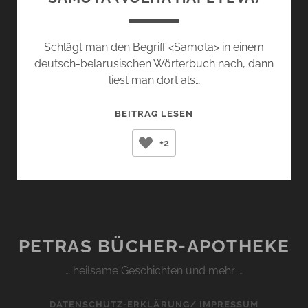
Schlägt man den Begriff <Samota> in einem
deutsch-belarusischen Wörterbuch nach, dann
liest man dort als…
SAMOTA
BEITRAG LESEN
(VOLHA
+2
HAPEYEVA)
PETRAS BÜCHER-APOTHEKE
… heilsame Geschichten und mehr …
DATENSCHUTZ-ERKLÄRUNG/ IMPRESSUM