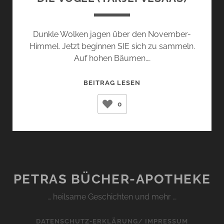
Dunkle Wolken jagen über den November-
Himmel. Jetzt beginnen SIE sich zu sammeln.
Auf hohen Bäumen.…
DIE
BEITRAG LESEN
VÖGEL
0
(TARJEI
VESAAS)
PETRAS BÜCHER-APOTHEKE
… heilsame Geschichten und mehr …
DATENSCHUTZ-ERKLÄRUNG/ IMPRESSUM