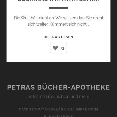
Die Welt hält nicht an. Wir wissen das. Sie dreht
sich weiter. Kümmert sich nicht,…
DSCHINNS
BEITRAG LESEN
(FATMA
+3
AYDEMIR)
PETRAS BÜCHER-APOTHEKE
… heilsame Geschichten und mehr …
DATENSCHUTZ-ERKLÄRUNG/ IMPRESSUM
BLOGBEITRÄGE