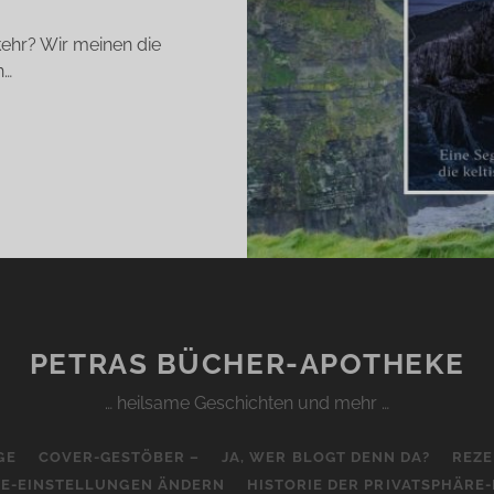
kehr? Wir meinen die
n…
T
EN
EEN
YLVAIN
SSON)
PETRAS BÜCHER-APOTHEKE
… heilsame Geschichten und mehr …
GE
COVER-GESTÖBER –
JA, WER BLOGT DENN DA?
REZE
RE-EINSTELLUNGEN ÄNDERN
HISTORIE DER PRIVATSPHÄRE