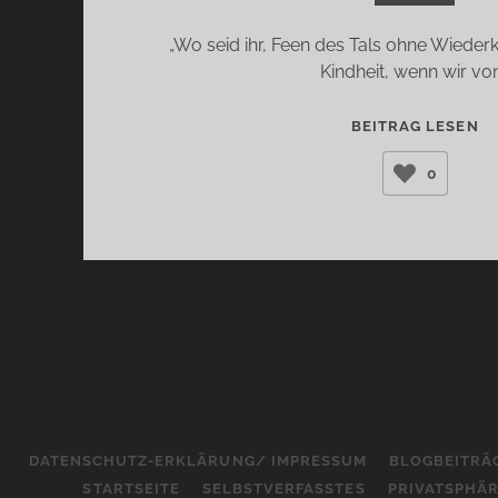
„Wo seid ihr, Feen des Tals ohne Wieder
Kindheit, wenn wir vo
MI
BEITRAG LESEN
D
0
F
(S
TE
DATENSCHUTZ-ERKLÄRUNG/ IMPRESSUM
BLOGBEITRÄ
STARTSEITE
SELBSTVERFASSTES
PRIVATSPHÄ