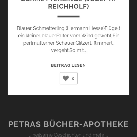
REICHHOLF)
Blauer Schmetterling (Hermann Hesse)Flügelt
ein kleiner blauerFalter vom Wind geweht,Ein
perlmutterner Schauer,Glitzert, flimmert,
vergeht.So mit…
SCHMETTERLINGE
BEITRAG LESEN
(JOSEF
0
H.
REICHHOLF)
PETRAS BÜCHER-APOTHEKE
… heilsame Geschichten und mehr …