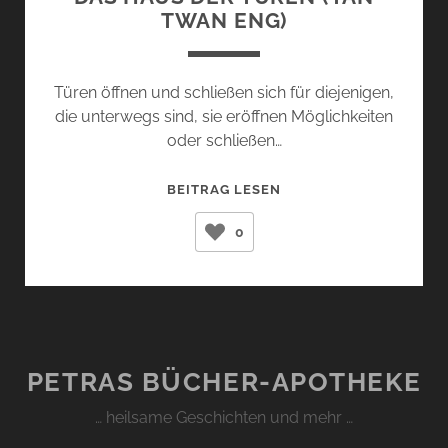
TWAN ENG)
Türen öffnen und schließen sich für diejenigen,
die unterwegs sind, sie eröffnen Möglichkeiten
oder schließen…
DAS
BEITRAG LESEN
HAUS
0
DER
TÜREN
(TAN
TWAN
ENG)
PETRAS BÜCHER-APOTHEKE
… heilsame Geschichten und mehr …