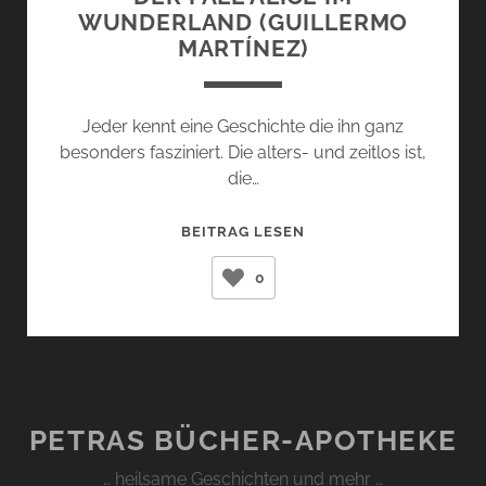
WUNDERLAND (GUILLERMO
MARTÍNEZ)
Jeder kennt eine Geschichte die ihn ganz
besonders fasziniert. Die alters- und zeitlos ist,
die…
DER
BEITRAG LESEN
FALL
0
ALICE
IM
WUNDERLAND
(GUILLERMO
MARTÍNEZ)
PETRAS BÜCHER-APOTHEKE
… heilsame Geschichten und mehr …