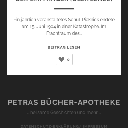
Ein jährlich veranstaltetes Schul-Picknick endete
am 15. Juni 1904 in einer Katastrophe. Im
Frachtraum des…
DER
BEITRAG LESEN
EMPFÄNGER
0
(ULLA
LENZE)
PETRAS BÜCHER-APOTHEKE
… heilsame Geschichten und mehr …
DATENSCHUTZ-ERKLÄRUNG/ IMPRESSUM