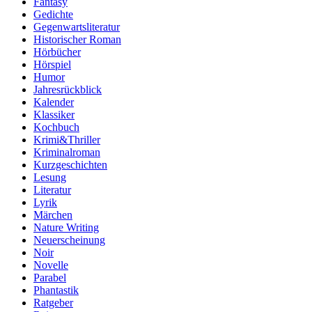
Fantasy
Gedichte
Gegenwartsliteratur
Historischer Roman
Hörbücher
Hörspiel
Humor
Jahresrückblick
Kalender
Klassiker
Kochbuch
Krimi&Thriller
Kriminalroman
Kurzgeschichten
Lesung
Literatur
Lyrik
Märchen
Nature Writing
Neuerscheinung
Noir
Novelle
Parabel
Phantastik
Ratgeber