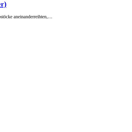
er)
Rebstöcke aneinanderreihten,…