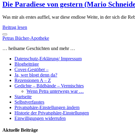
Die Paradiese von gestern (Mario Schneid
Was mir als erstes auffiel, war diese endlose Weite, in der sich die 
Die
Beitrag lesen
Paradiese
von
Petras Bücher-Apotheke
gestern
… heilsame Geschichten und mehr …
(Mario
Schneider)
Datenschutz-Erklärung/ Impressum
Blogbeiträge
Cover-Gestöber –
Ja, wer blogt denn da?
Rezensionen A – Z
Gedichte – Bildbände – Vermischtes
Wenn Petra unterwegs war …
Startseite
Selbstverfasstes
Privatsphäre-Einstellungen ändern
Historie der Privatsphäre-Einstellungen
Einwilligungen widerrufen
Aktuelle Beiträge