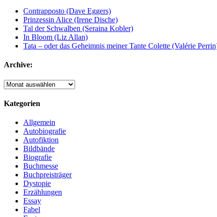
Contrapposto (Dave Eggers)
Prinzessin Alice (Irene Dische)
Tal der Schwalben (Seraina Kobler)
In Bloom (Liz Allan)
Tata – oder das Geheimnis meiner Tante Colette (Valérie Perrin
Archive:
Archive:
Kategorien
Allgemein
Autobiografie
Autofiktion
Bildbände
Biografie
Buchmesse
Buchpreisträger
Dystopie
Erzählungen
Essay
Fabel