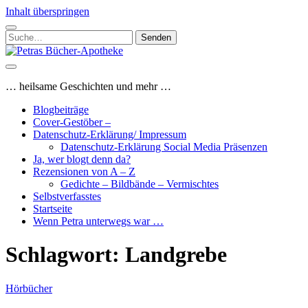
Inhalt überspringen
Suchen
nach:
Petras
Bücher-
Apotheke
… heilsame Geschichten und mehr …
Blogbeiträge
Cover-Gestöber –
Datenschutz-Erklärung/ Impressum
Datenschutz-Erklärung Social Media Präsenzen
Ja, wer blogt denn da?
Rezensionen von A – Z
Gedichte – Bildbände – Vermischtes
Selbstverfasstes
Startseite
Wenn Petra unterwegs war …
Schlagwort:
Landgrebe
Hörbücher