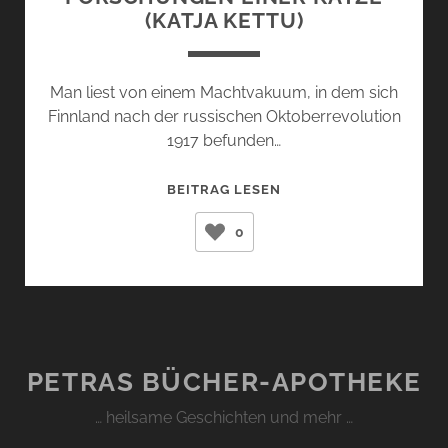
(KATJA KETTU)
Man liest von einem Machtvakuum, in dem sich
Finnland nach der russischen Oktoberrevolution
1917 befunden…
FORSCHUNGEN
BEITRAG LESEN
EINER
0
KATZE
(KATJA
KETTU)
PETRAS BÜCHER-APOTHEKE
… heilsame Geschichten und mehr …