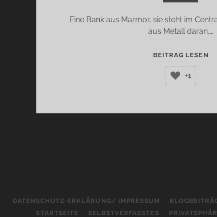
Eine Bank aus Marmor, sie steht im Centra
aus Metall daran,…
D
BEITRAG LESEN
GR
+1
EH
JO
EE
DATENSCHUTZ-ERKLÄRUNG/ IMPRESSUM
BLOGBEITRÄ
STARTSEITE
SELBSTVERFASSTES
PRIVATSPHÄ