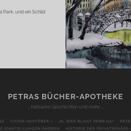
l Park, und ein Schild
ER
OSSE F
LER (
NATHAN L
)
PETRAS BÜCHER-APOTHEKE
… heilsame Geschichten und mehr …
GE
COVER-GESTÖBER –
JA, WER BLOGT DENN DA?
REZE
RE-EINSTELLUNGEN ÄNDERN
HISTORIE DER PRIVATSPHÄRE