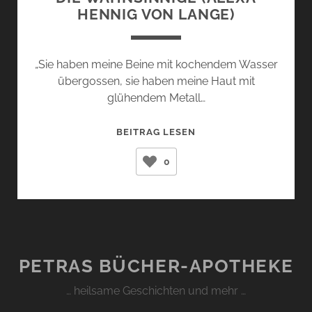
HENNIG VON LANGE)
„Sie haben meine Beine mit kochendem Wasser
übergossen, sie haben meine Haut mit
glühendem Metall…
DIE
BEITRAG LESEN
WAHNSINNIGE
0
(ALEXA
HENNIG
VON
LANGE)
PETRAS BÜCHER-APOTHEKE
… heilsame Geschichten und mehr …